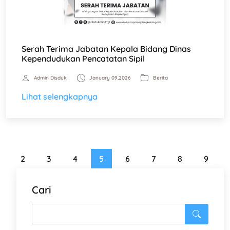
Serah Terima Jabatan Kepala Bidang Dinas
Kependudukan Pencatatan Sipil
Admin Disduk
January 09,2026
Berita
Lihat selengkapnya
2
3
4
5
6
7
8
9
Cari