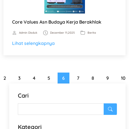
Core Values Asn Budaya Kerja Berakhlak
Admin Disduk
December 11,2025
Berita
Lihat selengkapnya
2
3
4
5
6
7
8
9
10
Cari
Kategori