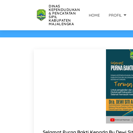
DINAS
KEPENDUDUKAN
& PENCATATAN
HOME
PROFIL
SIPIL
KABUPATEN
MAJALENGKA
Selamat Purna Bakti Kepada Bu Dewi Si