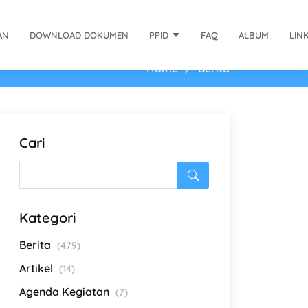
AN
DOWNLOAD DOKUMEN
PPID
FAQ
ALBUM
LIN
Home
Berita
Cari
Kategori
Berita
(479)
Artikel
(14)
Agenda Kegiatan
(7)