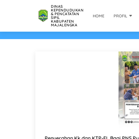
DINAS
KEPENDUDUKAN
& PENCATATAN
HOME
PROFIL
SIPIL
KABUPATEN
MAJALENGKA
Penyerahan Kk dan KTP-EL Bagi PNS Pu