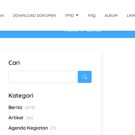
AN
DOWNLOAD DOKUMEN
PPID
FAQ
ALBUM
LIN
Home
Berita
Cari
Kategori
Berita
(479)
Artikel
(14)
Agenda Kegiatan
(7)