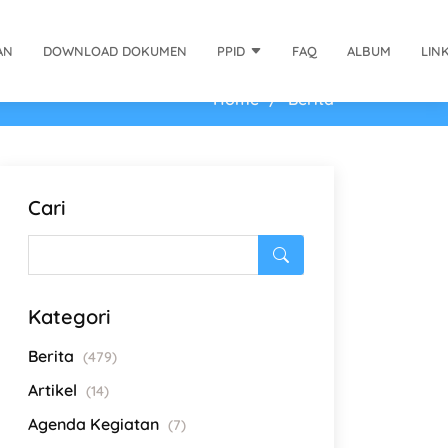
AN
DOWNLOAD DOKUMEN
PPID
FAQ
ALBUM
LIN
Home
Berita
Cari
Kategori
Berita
(479)
Artikel
(14)
Agenda Kegiatan
(7)