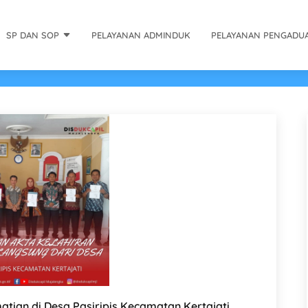
SP DAN SOP
PELAYANAN ADMINDUK
PELAYANAN PENGADU
tian di Desa Pasiripis Kecamatan Kertajati