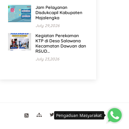
Jam Pelayanan
Disdukcapil Kabupaten
Majalengka
July 29,2026
Kegiatan Perekaman
KTP di Desa Salawana
Kecamatan Dawuan dan
RSUD…
July 23,2026
Pengaduan Masyarakat