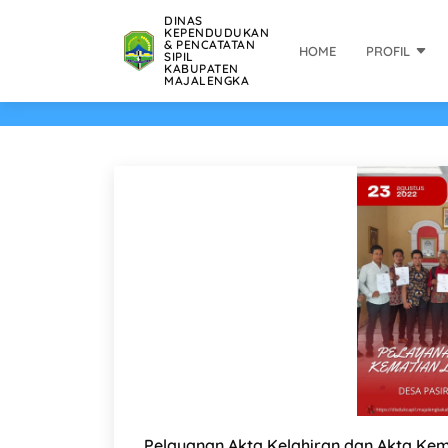
DINAS
KEPENDUDUKAN
& PENCATATAN
HOME
PROFIL
SIPIL
KABUPATEN
MAJALENGKA
Pelayanan Akta Kelahiran dan Akta Kema