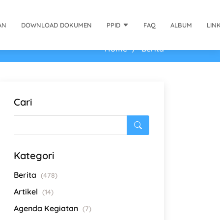
AN
DOWNLOAD DOKUMEN
PPID
FAQ
ALBUM
LIN
Home
Berita
Cari
Kategori
Berita
(478)
Artikel
(14)
Agenda Kegiatan
(7)