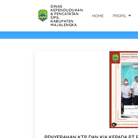
DINAS
KEPENDUDUKAN
& PENCATATAN
HOME
PROFIL
SIPIL
KABUPATEN
MAJALENGKA
PENYERAHAN KTP DAN KIA KEPADA PT 