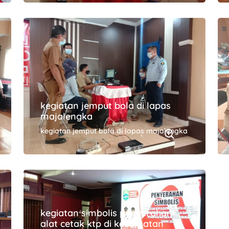
kegiatan jemput bola di lapas
majalengka
kegiatan jemput bola di lapas majalengka
kegiatan simbolis penyerahan
alat cetak ktp di kecamatan