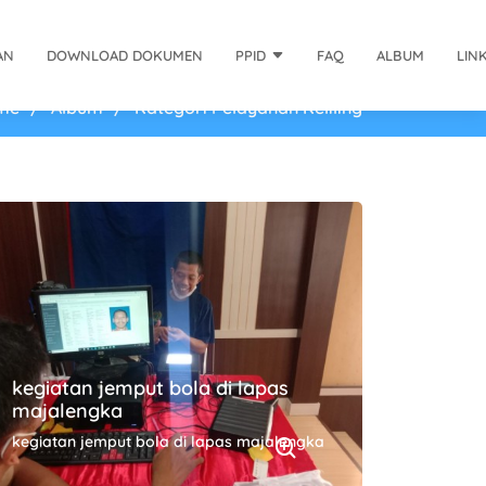
AN
DOWNLOAD DOKUMEN
PPID
FAQ
ALBUM
LIN
me
Album
Kategori Pelayanan Keliling
kegiatan jemput bola di lapas
majalengka
kegiatan jemput bola di lapas majalengka